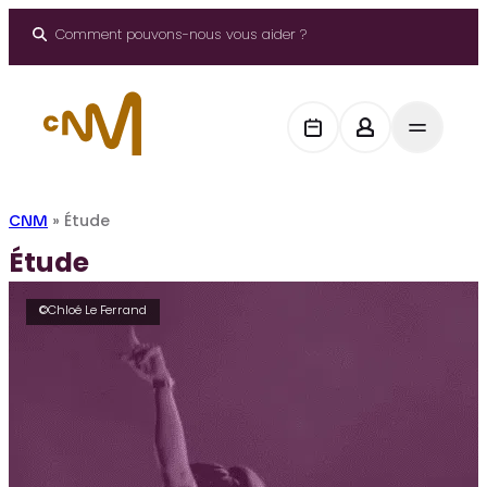
Aller
au
Comment pouvons-nous vous aider ?
contenu
CNM
»
Étude
Étude
©Chloé Le Ferrand