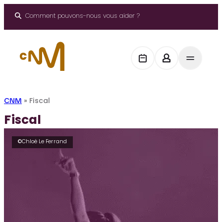
Aller
au
Comment pouvons-nous vous aider ?
contenu
CNM
»
Fiscal
Fiscal
©Chloé Le Ferrand