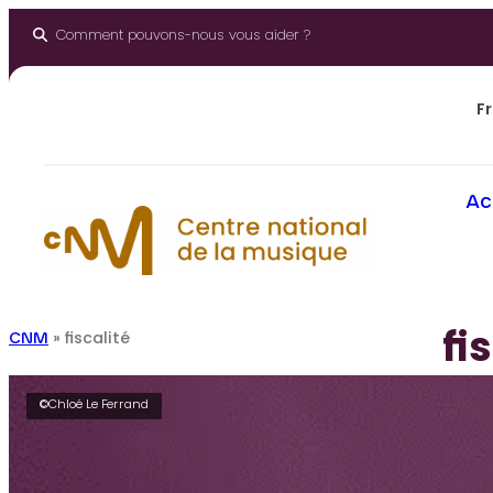
Aller
au
Comment pouvons-nous vous aider ?
contenu
Fr
Ac
fi
CNM
»
fiscalité
©Chloé Le Ferrand