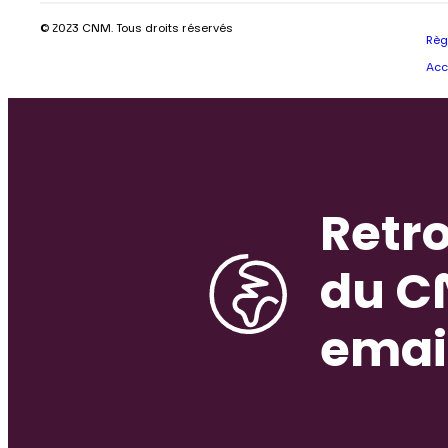
© 2023 CNM. Tous droits réservés
Règ
Acc
Retro
du C
emai