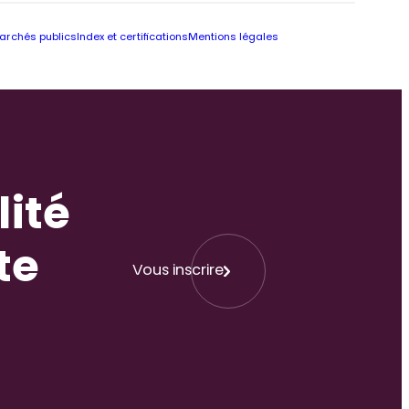
archés publics
Index et certifications
Mentions légales
lité
te
Vous inscrire