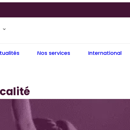
tualités
Nos services
International
scalité