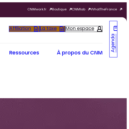
CNMwork.fr
Boutique
CNMlab
WhatTheFrance
Affiliation
La taxe
Mon espace
Agenda
Ressources
À propos du CNM