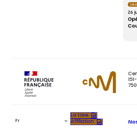
LA 
26 j
Opé
Cou
Cen
151
750
La taxe
Fr
Affiliation
Nos