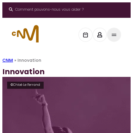
Aller
au
Comment pouvons-nous vous aider ?
contenu
CNM
»
Innovation
Innovation
©Chloé Le Ferrand