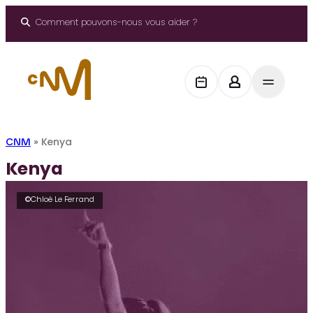
Aller
au
Comment pouvons-nous vous aider ?
contenu
CNM
»
Kenya
Kenya
©Chloé Le Ferrand