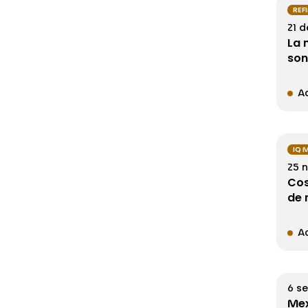
REF
21 
La 
son
Ac
IQ 
25 
Cos
de 
Ac
6 s
Mex