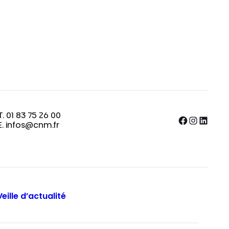
T. 01 83 75 26 00
Facebook
Instagram
LinkedIn
E. infos@cnm.fr
Veille d’actualité