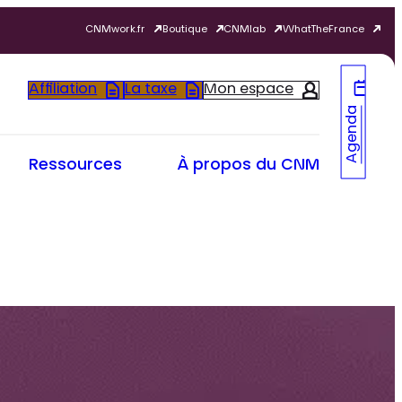
CNMwork.fr
Boutique
CNMlab
WhatTheFrance
Affiliation
La taxe
Mon espace
Agenda
Ressources
À propos du CNM