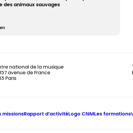
te des animaux sauvages
en
tre national de la musique
-157 avenue de France
13 Paris
 missions
Rapport d’activité
Logo CNM
Les formations