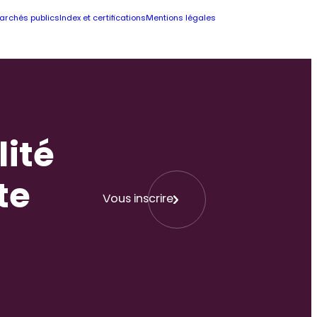
archés publics
Index et certifications
Mentions légales
lité
te
Vous inscrire