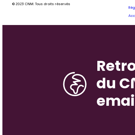
© 2023 CNM. Tous droits réservés
Règ
Acc
Retro
du C
emai