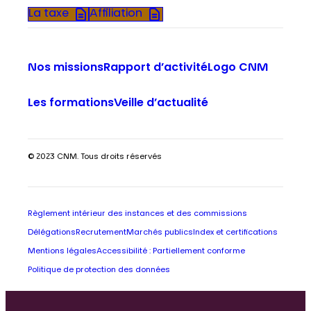
La taxe
Affiliation
Nos missions
Rapport d’activité
Logo CNM
Les formations
Veille d’actualité
© 2023 CNM. Tous droits réservés
Règlement intérieur des instances et des commissions
Délégations
Recrutement
Marchés publics
Index et certifications
Mentions légales
Accessibilité : Partiellement conforme
Politique de protection des données