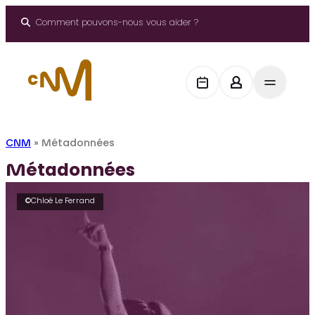
Aller
au
Comment pouvons-nous vous aider ?
contenu
CNM
»
Métadonnées
Métadonnées
©Chloé Le Ferrand