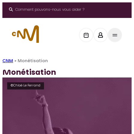
Aller
au
Comment pouvons-nous vous aider ?
contenu
CNM
»
Monétisation
Monétisation
©Chloé Le Ferrand