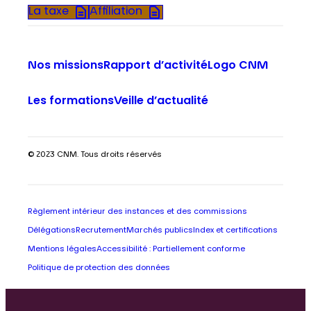
La taxe
Affiliation
Nos missions
Rapport d’activité
Logo CNM
Les formations
Veille d’actualité
© 2023 CNM. Tous droits réservés
Règlement intérieur des instances et des commissions
Délégations
Recrutement
Marchés publics
Index et certifications
Mentions légales
Accessibilité : Partiellement conforme
Politique de protection des données