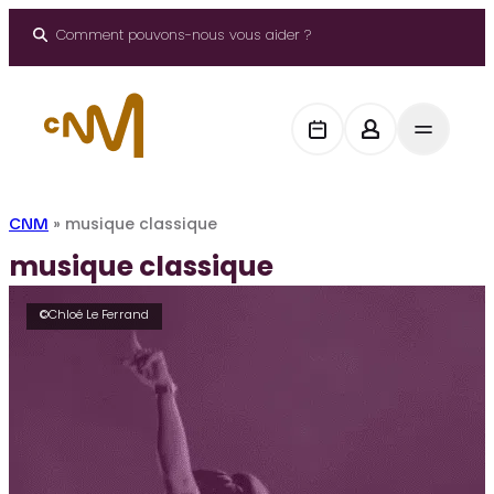
Aller
au
Comment pouvons-nous vous aider ?
contenu
CNM
»
musique classique
musique classique
©Chloé Le Ferrand