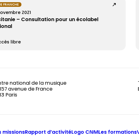
E FRANCHE
novembre 2021
itanie – Consultation pour un écolabel
ional
cès libre
tre national de la musique
-157 avenue de France
13 Paris
 missions
Rapport d’activité
Logo CNM
Les formations