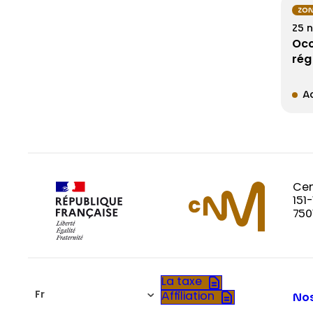
ZON
25 
Occ
rég
Ac
Cen
151
750
La taxe
Fr
Affiliation
Nos