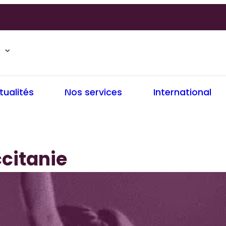
tualités
Nos services
International
citanie