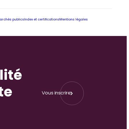
archés publics
Index et certifications
Mentions légales
lité
te
Vous inscrire