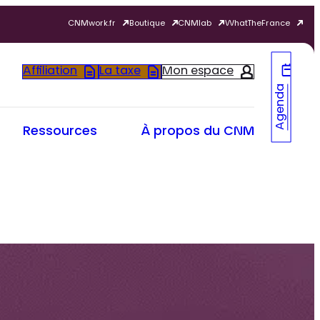
CNMwork.fr
Boutique
CNMlab
WhatTheFrance
Affiliation
La taxe
Mon espace
Agenda
Ressources
À propos du CNM