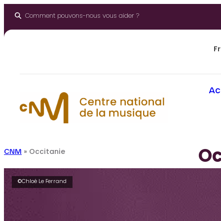
Aller
au
Comment pouvons-nous vous aider ?
contenu
Fr
Ac
Oc
CNM
»
Occitanie
©Chloé Le Ferrand