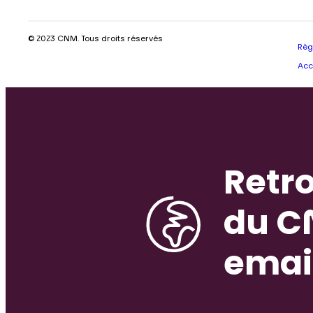
© 2023 CNM. Tous droits réservés
Règ
Acc
Retro
du C
emai