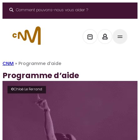
Aller
au
Comment pouvons-nous vous aider ?
contenu
CNM
»
Programme d’aide
Programme d’aide
©Chloé Le Ferrand