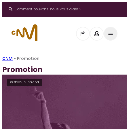
Aller
au
Comment pouvons-nous vous aider ?
contenu
CNM
»
Promotion
Promotion
©Chloé Le Ferrand