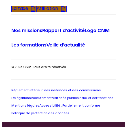
La taxe
Affiliation
Nos missions
Rapport d’activité
Logo CNM
Les formations
Veille d’actualité
© 2023 CNM. Tous droits réservés
Règlement intérieur des instances et des commissions
Délégations
Recrutement
Marchés publics
Index et certifications
Mentions légales
Accessibilité : Partiellement conforme
Politique de protection des données