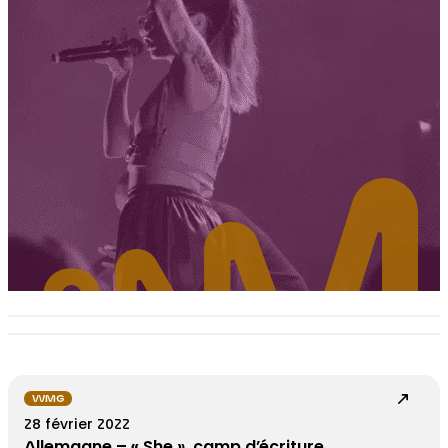
WMG
28 février 2022
Allemagne – « She », camp d’écriture