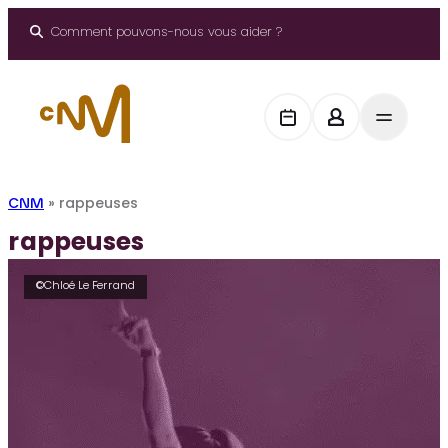
Aller
au
Comment pouvons-nous vous aider ?
contenu
CNM
»
rappeuses
rappeuses
©Chloé Le Ferrand