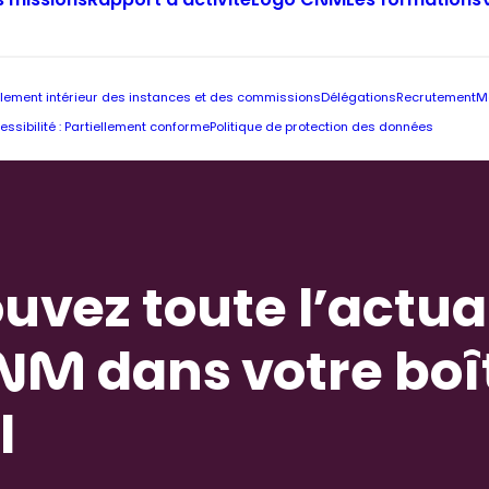
 missions
Rapport d’activité
Logo CNM
Les formations
lement intérieur des instances et des commissions
Délégations
Recrutement
M
essibilité : Partiellement conforme
Politique de protection des données
uvez toute l’actua
NM dans votre boî
l