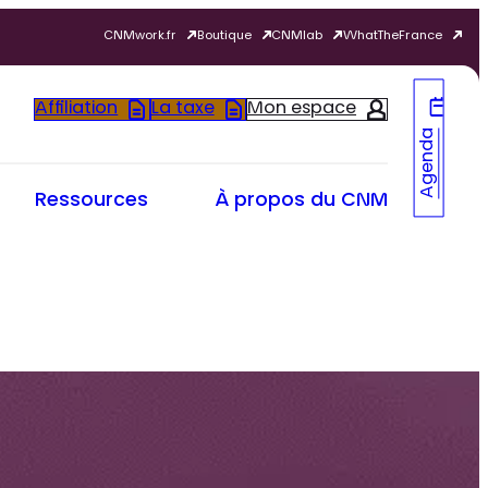
CNMwork.fr
Boutique
CNMlab
WhatTheFrance
Affiliation
La taxe
Mon espace
Agenda
Ressources
À propos du CNM