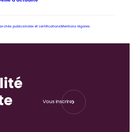
Veille d’actualité
archés publics
Index et certifications
Mentions légales
lité
te
Vous inscrire