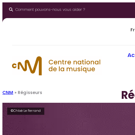
Aller
au
Comment pouvons-nous vous aider ?
contenu
Fr
Ac
Ré
CNM
»
Régisseurs
©Chloé Le Ferrand