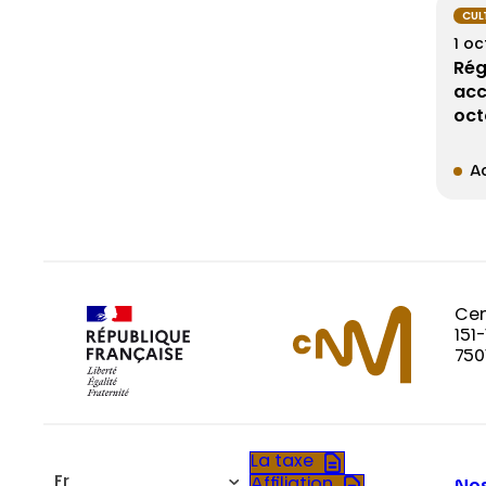
CUL
1 oc
Rég
acc
oct
Ac
Cen
151
750
La taxe
Fr
Affiliation