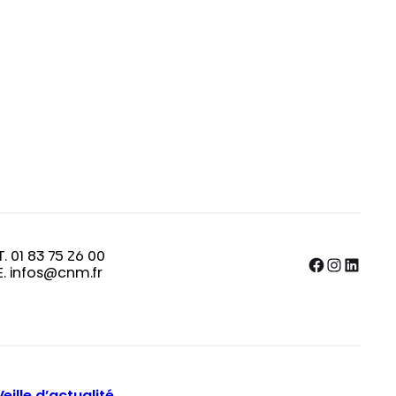
T. 01 83 75 26 00
Facebook
Instagram
LinkedIn
E. infos@cnm.fr