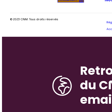
Nos
© 2023 CNM. Tous droits réservés
Règ
Acc
Retro
du C
emai