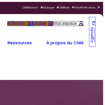
CNMwork.fr
Boutique
CNMlab
WhatTheFrance
Affiliation
La taxe
Mon espace
Agenda
Ressources
À propos du CNM