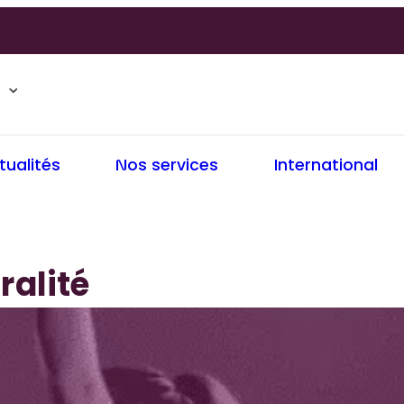
tualités
Nos services
International
ralité