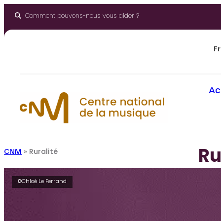
Aller
au
Comment pouvons-nous vous aider ?
contenu
Fr
Ac
Ru
CNM
»
Ruralité
©Chloé Le Ferrand