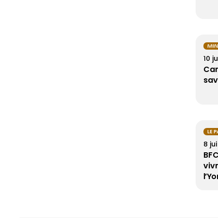
MIN
10 j
Cam
savo
LE 
8 ju
BFC
viv
l’Y