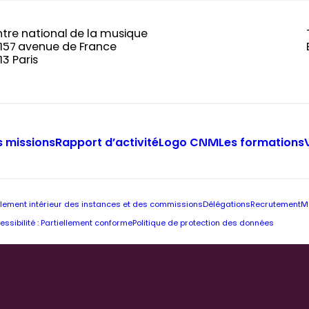
tre national de la musique
-157 avenue de France
13 Paris
 missions
Rapport d’activité
Logo CNM
Les formations
lement intérieur des instances et des commissions
Délégations
Recrutement
M
essibilité : Partiellement conforme
Politique de protection des données