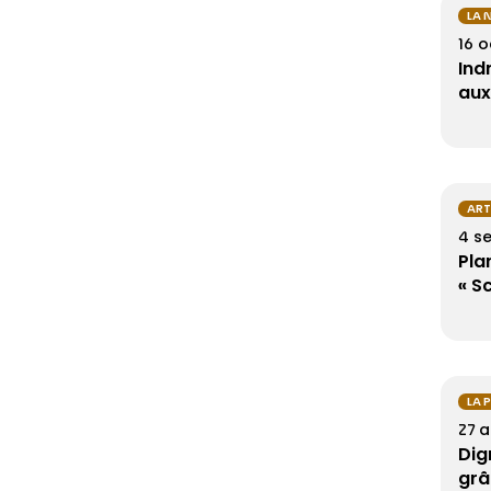
LA 
16 
Ind
aux
AR
4 s
Pla
« S
LA 
27 
Dig
grâ