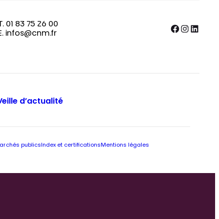
T. 01 83 75 26 00
Facebook
Instagram
LinkedIn
E. infos@cnm.fr
Veille d’actualité
archés publics
Index et certifications
Mentions légales