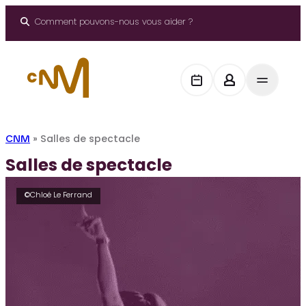
Aller
au
Comment pouvons-nous vous aider ?
contenu
CNM
»
Salles de spectacle
Salles de spectacle
©Chloé Le Ferrand