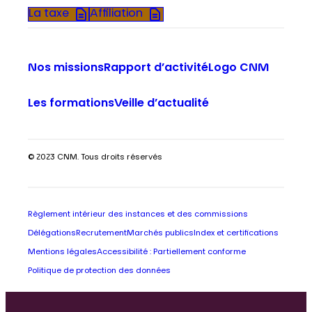
La taxe
Affiliation
Nos missions
Rapport d’activité
Logo CNM
Les formations
Veille d’actualité
© 2023 CNM. Tous droits réservés
Règlement intérieur des instances et des commissions
Délégations
Recrutement
Marchés publics
Index et certifications
Mentions légales
Accessibilité : Partiellement conforme
Politique de protection des données