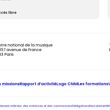
cès libre
tre national de la musique
-157 avenue de France
13 Paris
 missions
Rapport d’activité
Logo CNM
Les formations
lement intérieur des instances et des commissions
Délégations
Recrutement
M