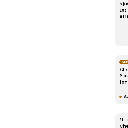
6 ja
Est
êtr
MUS
23 
Plu
fon
Ac
21 
Che