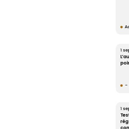
Ac
1 s
L’au
poi
– 
1 s
Tes
rég
con