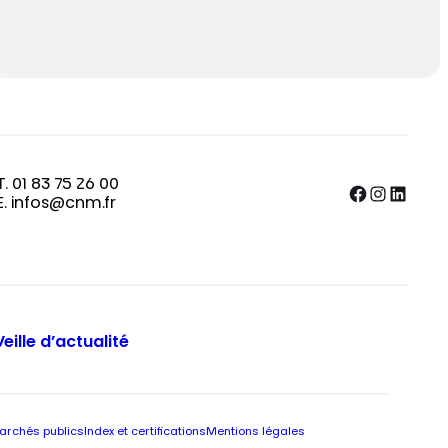
T. 01 83 75 26 00
Facebook
Instagram
LinkedIn
E. infos@cnm.fr
Veille d’actualité
archés publics
Index et certifications
Mentions légales