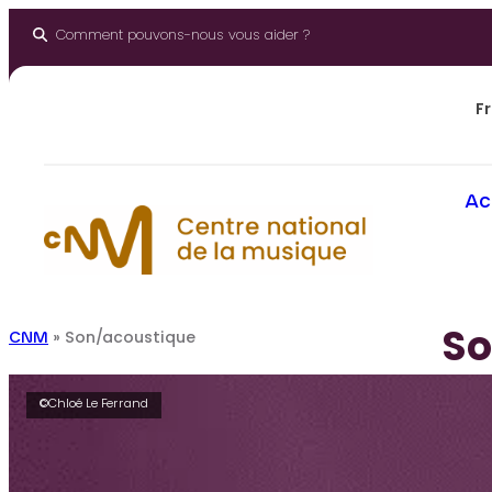
Aller
au
Comment pouvons-nous vous aider ?
contenu
Fr
Ac
So
CNM
»
Son/acoustique
©Chloé Le Ferrand