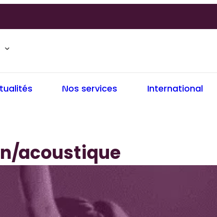
tualités
Nos services
International
n/acoustique