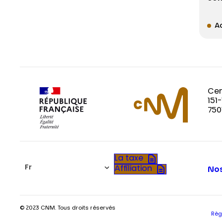
Ac
Cen
151
750
La taxe
Fr
Affiliation
Nos
© 2023 CNM. Tous droits réservés
Règ