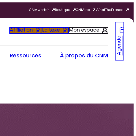
CNMwork.fr
Boutique
CNMlab
WhatTheFrance
Affiliation
La taxe
Mon espace
Agenda
Ressources
À propos du CNM