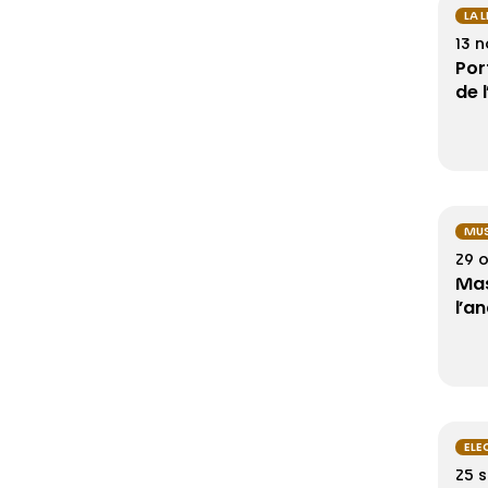
LA 
13 
Por
de 
MUS
29 
Mas
l’a
ELE
25 