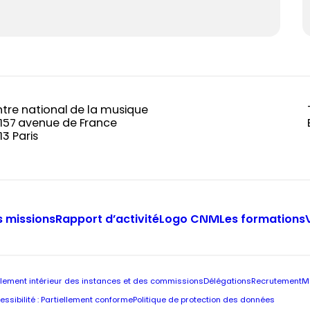
tre national de la musique
-157 avenue de France
13 Paris
 missions
Rapport d’activité
Logo CNM
Les formations
lement intérieur des instances et des commissions
Délégations
Recrutement
M
essibilité : Partiellement conforme
Politique de protection des données