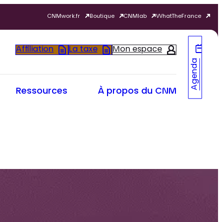
CNMwork.fr
Boutique
CNMlab
WhatTheFrance
Affiliation
La taxe
Mon espace
Agenda
Ressources
À propos du CNM