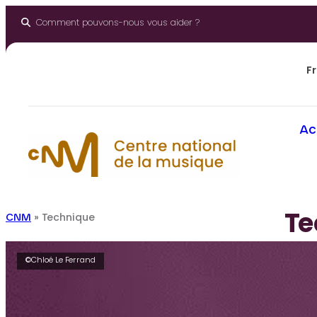
Aller
au
Comment pouvons-nous vous aider ?
contenu
Fr
Ac
Te
CNM
»
Technique
©Chloé Le Ferrand