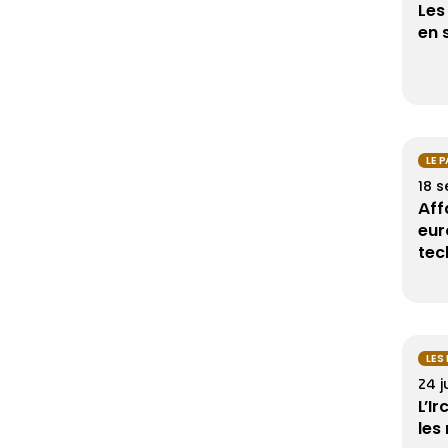
Les
en 
LE 
18 
Aff
eur
tec
LES
24 j
L’I
les