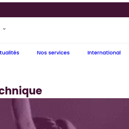
tualités
Nos services
International
chnique