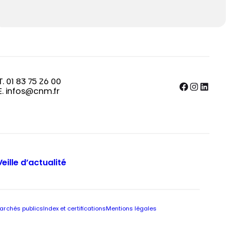
T. 01 83 75 26 00
Facebook
Instagram
LinkedIn
E. infos@cnm.fr
Veille d’actualité
archés publics
Index et certifications
Mentions légales