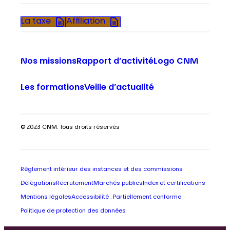
La taxe
Affiliation
Nos missions
Rapport d’activité
Logo CNM
Les formations
Veille d’actualité
© 2023 CNM. Tous droits réservés
Règlement intérieur des instances et des commissions
Délégations
Recrutement
Marchés publics
Index et certifications
Mentions légales
Accessibilité : Partiellement conforme
Politique de protection des données