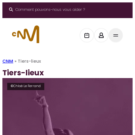
Aller
au
Comment pouvons-nous vous aider ?
contenu
CNM
»
Tiers-lieux
Tiers-lieux
©Chloé Le Ferrand