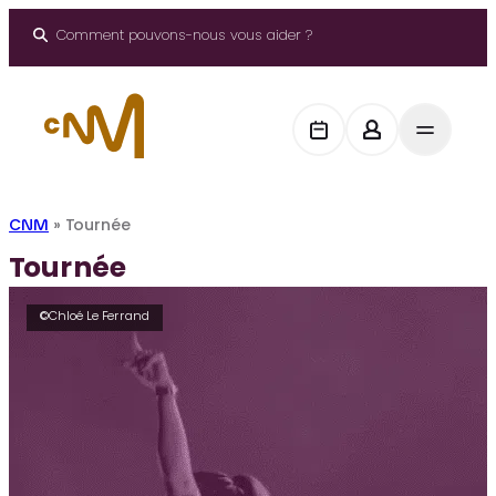
Aller
au
Comment pouvons-nous vous aider ?
contenu
CNM
»
Tournée
Tournée
©Chloé Le Ferrand