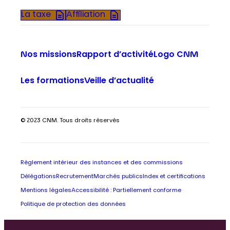
La taxe
Affiliation
Nos missions
Rapport d’activité
Logo CNM
Les formations
Veille d’actualité
© 2023 CNM. Tous droits réservés
Règlement intérieur des instances et des commissions
Délégations
Recrutement
Marchés publics
Index et certifications
Mentions légales
Accessibilité : Partiellement conforme
Politique de protection des données