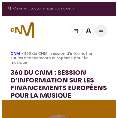
Aller
au
Comment pouvons-nous vous aider ?
contenu
CNM
»
360 du CNM : session d’information
sur les financements européens pour la
musique
360 DU CNM : SESSION
D’INFORMATION SUR LES
FINANCEMENTS EUROPÉENS
POUR LA MUSIQUE