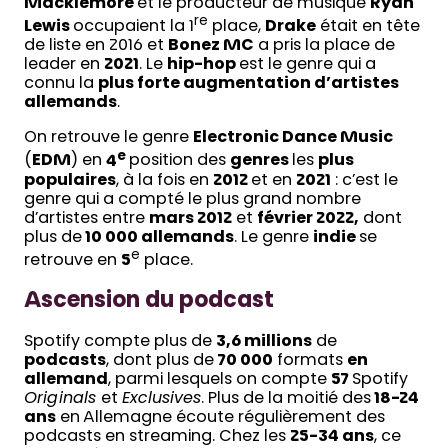
Macklemore
et le producteur de musique
Ryan
re
Lewis
occupaient la 1
place,
Drake
était en tête
de liste en 2016 et
Bonez MC
a pris la place de
leader en
2021
. Le
hip-hop
est le genre qui a
connu la
plus forte augmentation d’artistes
allemands
.
On retrouve le genre
Electronic Dance Music
e
(
EDM
) en
4
position des
genres
les
plus
populaires
, à la fois en
2012
et en
2021
: c’est le
genre qui a compté le plus grand nombre
d’artistes entre
mars 2012
et
février 2022,
dont
plus de
10 000 allemands
. Le genre
indie
se
e
retrouve en
5
place.
Ascension du podcast
Spotify compte plus de
3,6 millions
de
podcasts
, dont plus de
70 000
formats
en
allemand
, parmi lesquels on compte
57
Spotify
Originals
et
Exclusives
. Plus de la moitié des
18-24
ans
en Allemagne écoute régulièrement des
podcasts en streaming. Chez les
25-34 ans
, ce