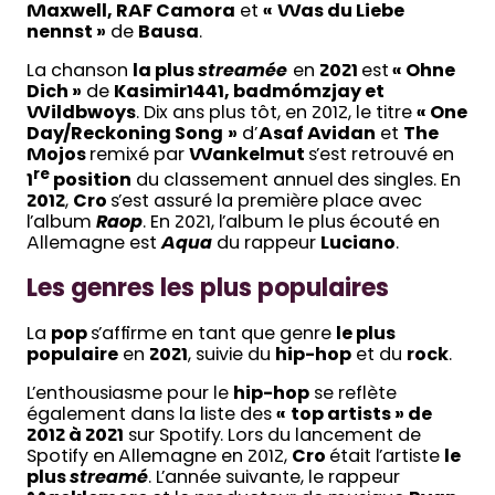
Maxwell, RAF Camora
et
«
Was du Liebe
nennst »
de
Bausa
.
La chanson
la plus
streamée
en
2021
est
«
Ohne
Dich
»
de
Kasimir1441, badmómzjay et
Wildbwoys
. Dix ans plus tôt, en 2012, le titre
«
One
Day/Reckoning Song
»
d’
Asaf Avidan
et
The
Mojos
remixé par
Wankelmut
s’est retrouvé en
re
1
position
du classement annuel des singles. En
2012
,
Cro
s’est assuré la première place avec
l’album
Raop
. En 2021, l’album le plus écouté en
Allemagne est
Aqua
du rappeur
Luciano
.
Les genres les plus populaires
La
pop
s’affirme en tant que genre
le plus
populaire
en
2021
, suivie du
hip-hop
et du
rock
.
L’enthousiasme pour le
hip-hop
se reflète
également dans la liste des
«
top artists
»
de
2012 à 2021
sur Spotify. Lors du lancement de
Spotify en Allemagne en 2012,
Cro
était l’artiste
le
plus
streamé
. L’année suivante, le rappeur