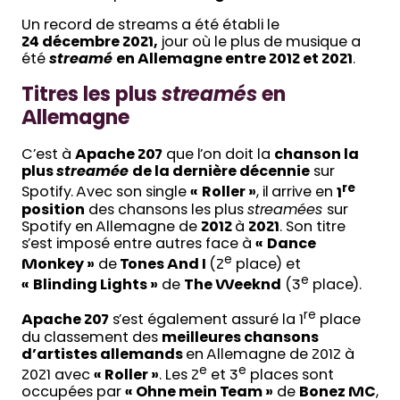
Un record de streams a été établi le
24 décembre 2021,
jour où le plus de musique a
été
streamé
en Allemagne entre 2012 et 2021
.
Titres les plus
streamés
en
Allemagne
C’est à
Apache 207
que l’on doit la
chanson la
plus
streamée
de la dernière décennie
sur
re
Spotify. Avec son single
«
Roller »
, il arrive en
1
position
des chansons les plus
streamées
sur
Spotify en Allemagne de
2012
à
2021
. Son titre
s’est imposé entre autres face à
«
Dance
e
Monkey »
de
Tones And I
(2
place) et
e
«
Blinding Lights »
de
The Weeknd
(3
place).
re
Apache 207
s’est également assuré la 1
place
du classement des
meilleures chansons
d’artistes allemands
en Allemagne de 2012 à
e
e
2021 avec
«
Roller »
. Les 2
et 3
places sont
occupées par
«
Ohne mein Team »
de
Bonez MC
,