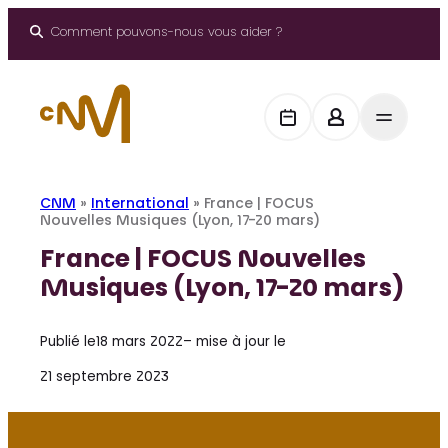
Aller
au
Comment pouvons-nous vous aider ?
contenu
CNM
»
International
»
France | FOCUS
Nouvelles Musiques (Lyon, 17-20 mars)
France | FOCUS Nouvelles
Musiques (Lyon, 17-20 mars)
Publié le
18 mars 2022
– mise à jour le
21 septembre 2023