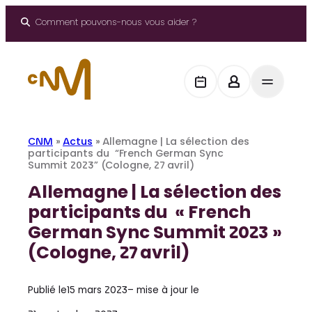
Aller
au
Comment pouvons-nous vous aider ?
contenu
CNM
»
Actus
»
Allemagne | La sélection des
participants du “French German Sync
Summit 2023” (Cologne, 27 avril)
Allemagne | La sélection des
participants du « French
German Sync Summit 2023 »
(Cologne, 27 avril)
Publié le
15 mars 2023
– mise à jour le