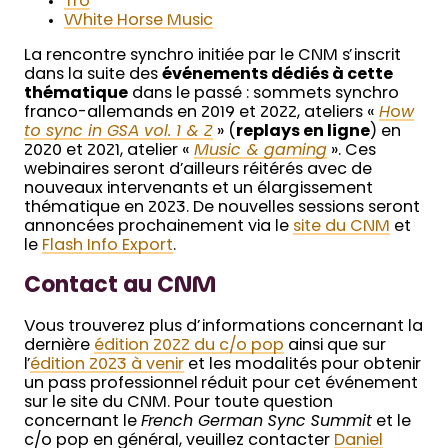
Tro
White Horse Music
La rencontre synchro initiée par le CNM s’inscrit
dans la suite des
événements dédiés à cette
thématique
dans le passé : sommets synchro
franco-allemands en 2019 et 2022, ateliers «
H
o
w
to sync in GSA vol. 1 & 2
» (
replays en ligne
) en
2020 et 2021, atelier «
Music & gaming
». Ces
webinaires seront d’ailleurs réitérés avec de
nouveaux intervenants et un élargissement
thématique en 2023. De nouvelles sessions seront
annoncées prochainement via le
site du CNM
et
le
Flash Info Export
.
Contact au CNM
Vous trouverez plus d’informations concernant la
dernière
édition 2022 du c/o pop
ainsi que sur
l’
édition 2023 à venir
et les modalités pour obtenir
un pass professionnel réduit pour cet événement
sur le site du CNM. Pour toute question
concernant le
French German Sync Summit
et le
c/o pop en général, veuillez contacter
Daniel