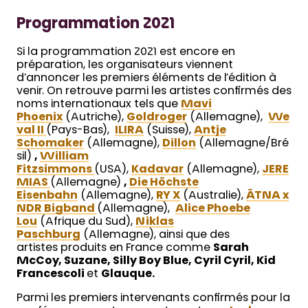
Programmation 2021
Si la programmation 2021 est encore en
préparation, les organisateurs viennent
d’annoncer les premiers éléments de l’édition à
venir. On retrouve parmi les artistes confirmés des
noms internationaux tels que
Mavi
Phoenix
(Autriche),
Goldroger
(Allemagne),
We
val II
(Pays-Bas),
ILIRA
(Suisse),
Antje
Schomaker
(Allemagne),
Dillon
(Allemagne/Bré
sil)
,
William
Fitzsimmons
(USA),
Kadavar
(Allemagne),
JERE
MIAS
(Allemagne)
,
Die Höchste
Eisenbahn
(Allemagne),
RY X
(Australie),
ÄTNA x
NDR Bigband
(Allemagne),
Alice Phoebe
Lou
(Afrique du Sud),
Niklas
Paschburg
(Allemagne), ainsi que des
artistes produits en France comme
Sarah
McCoy, Suzane, Silly Boy Blue, Cyril Cyril, Kid
Francescoli
et
Glauque.
Parmi les premiers intervenants confirmés pour la