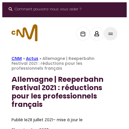
Aller
au
Comment pouvons-nous vous aider ?
contenu
CNM
»
Actus
»
Allemagne | Reeperbahn
Festival 2021 : réductions pour les
professionnels français
Allemagne | Reeperbahn
Festival 2021 : réductions
pour les professionnels
français
Publié le
28 juillet 2021
– mise à jour le