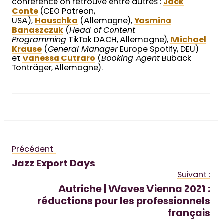
conférence on retrouve entre autres :
Jack
Conte
(CEO Patreon,
USA),
Hauschka
(Allemagne),
Yasmina
Banaszczuk
(
Head of Content
Programming
TikTok DACH, Allemagne),
Michael
Krause
(
General Manager
Europe Spotify, DEU)
et
Vanessa Cutraro
(
Booking Agent
Buback
Tonträger, Allemagne).
Précédent :
Jazz Export Days
Suivant :
Autriche | Waves Vienna 2021 :
réductions pour les professionnels
français