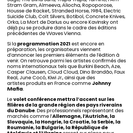
Sage, The Blind Suns, Trupa Trupa, Tamino, I Am
Stram Gram, Almeeva, Aliocha, Ropoporose,
Housse de Racket, Stranded Horse, 1984, Electric
Suicide Club, Colt Silvers, Botibol, Concrete Knives,
Orka, La Mort de Darius ou encore Kavinsky ont
déjà pu se produire dans le cadre des éditions
précédentes de Waves Vienna.
Si la
programmation 2021
est encore en
préparation, les organisateurs viennent
d’annoncer les premiers éléments de l’édition à
venir. On retrouve parmi les artistes confirmés des
noms internationaux tels que Burkini Beach, Aze,
Casper Clausen, Cloud Cloud, Dino Brandão, Faux
Real, June Cocó, Kiwi Jr., ainsi que des
artistes produits en France comme
Johnny
Mafia
.
Le
volet conférence mettra l’accent sur les
filières de la grande région des pays riverains
du Danube
. Des professionnels représentant des
marchés comme l’
Allemagne, l’Autriche, la
Slovaquie, la Hongrie, la Croatie, la Serbie, la
Roumanie, la Bulgarie, la République de