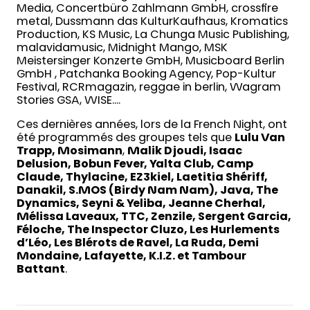
Media, Concertbüro Zahlmann GmbH, crossfire
metal, Dussmann das KulturKaufhaus, Kromatics
Production, KS Music, La Chunga Music Publishing,
malavidamusic, Midnight Mango, MSK
Meistersinger Konzerte GmbH, Musicboard Berlin
GmbH , Patchanka Booking Agency, Pop-Kultur
Festival, RCRmagazin, reggae in berlin, Wagram
Stories GSA, WISE….
Ces dernières années, lors de la French Night, ont
été programmés des groupes tels que
Lulu Van
Trapp, Mosimann
,
Malik Djoudi, Isaac
Delusion, Bobun Fever, Yalta Club, Camp
Claude, Thylacine, EZ3kiel, Laetitia Shériff,
Danakil, S.MOS (Birdy Nam Nam), Java, The
Dynamics, Seyni & Yeliba, Jeanne Cherhal,
Mélissa Laveaux, TTC, Zenzile, Sergent Garcia,
Féloche, The Inspector Cluzo, Les Hurlements
d’Léo, Les Blérots de Ravel, La Ruda, Demi
Mondaine, Lafayette, K.I.Z. et Tambour
Battant
.