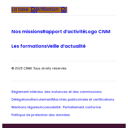
La taxe
Affiliation
Nos missions
Rapport d’activité
Logo CNM
Les formations
Veille d’actualité
© 2023 CNM. Tous droits réservés
Règlement intérieur des instances et des commissions
Délégations
Recrutement
Marchés publics
Index et certifications
Mentions légales
Accessibilité : Partiellement conforme
Politique de protection des données