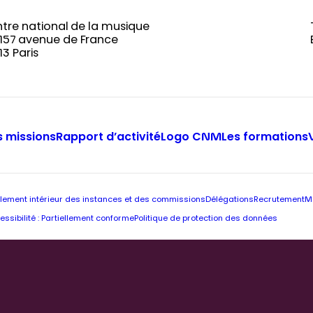
tre national de la musique
-157 avenue de France
13 Paris
 missions
Rapport d’activité
Logo CNM
Les formations
lement intérieur des instances et des commissions
Délégations
Recrutement
M
essibilité : Partiellement conforme
Politique de protection des données