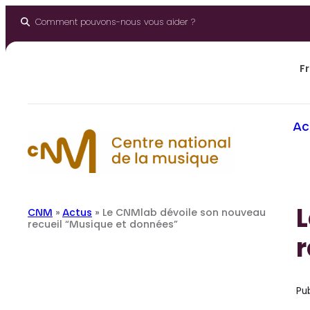
Aller
au
Comment pouvons-nous vous aider ?
contenu
Fr
Ac
CNM
»
Actus
»
Le CNMlab dévoile son nouveau
recueil “Musique et données”
r
Pub