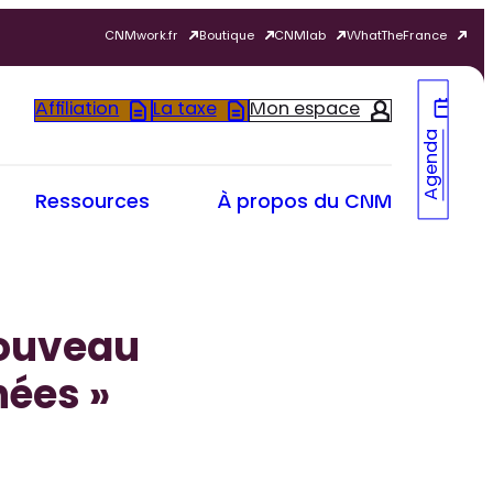
CNMwork.fr
Boutique
CNMlab
WhatTheFrance
Affiliation
La taxe
Mon espace
Agenda
Ressources
À propos du CNM
nouveau
nées »