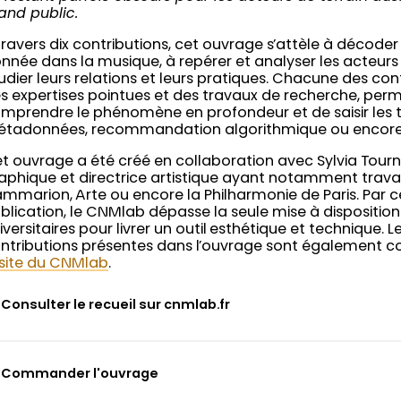
and public.
travers dix contributions, cet ouvrage s’attèle à décode
nnée dans la musique, à repérer et analyser les acteurs 
udier leurs relations et leurs pratiques. Chacune des con
s expertises pointues et des travaux de recherche, perme
mprendre le phénomène en profondeur et de saisir les t
tadonnées, recommandation algorithmique ou encore inte
t ouvrage a été créé en collaboration avec Sylvia Tourn
aphique et directrice artistique ayant notamment travail
ammarion, Arte ou encore la Philharmonie de Paris. Par c
blication, le CNMlab dépasse la seule mise à dispositio
iversitaires pour livrer un outil esthétique et technique. L
ntributions présentes dans l’ouvrage sont également co
site du CNMlab
.
Consulter le recueil sur cnmlab.fr
Commander l'ouvrage