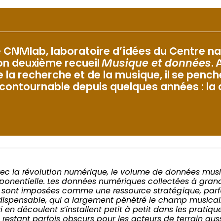
e CNMlab, laboratoire d’idées du Centre na
on deuxième recueil
Musique et données
.
e la recherche et de la musique, il se penc
ncontournable depuis quelques années : la
ec la révolution numérique, le volume de données musi
ponentielle. Les données numériques collectées à gran
 sont imposées comme une ressource stratégique, par
dispensable, qui a largement pénétré le champ musical
i en découlent s’installent petit à petit dans les pratiqu
 restant parfois obscurs pour les acteurs de terrain aus