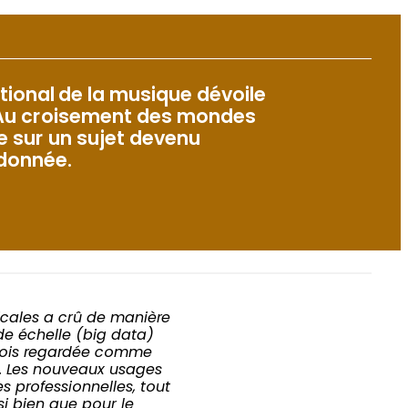
tional de la musique dévoile
 Au croisement des mondes
he sur un sujet devenu
 donnée.
cales a crû de manière
de échelle (big data)
fois regardée comme
. Les nouveaux usages
es professionnelles, tout
si bien que pour le