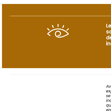
L
s
d
i
Av
ex
se
in
qu
en