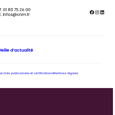
T. 01 83 75 26 00
Facebook
Instagram
LinkedIn
E. infos@cnm.fr
Veille d’actualité
archés publics
Index et certifications
Mentions légales