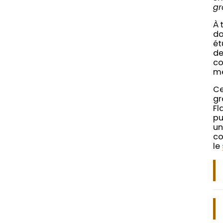
gr
À 
do
ét
de
co
mé
Ce
gr
Fl
pu
un
co
le