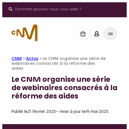
Aller
au
Comment pouvons-nous vous aider ?
contenu
CNM
»
Actus
»
Le CNM organise une série de
webinaires consacrés à la réforme des
aides
Le CNM organise une série
de webinaires consacrés à la
réforme des aides
Publié le
21 février 2025
– mise à jour le
19 mai 2025