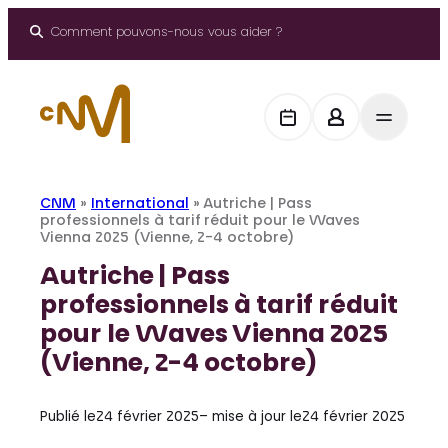
Aller
au
Comment pouvons-nous vous aider ?
contenu
CNM
»
International
»
Autriche | Pass
professionnels à tarif réduit pour le Waves
Vienna 2025 (Vienne, 2-4 octobre)
Autriche | Pass
professionnels à tarif réduit
pour le Waves Vienna 2025
(Vienne, 2-4 octobre)
Publié le
24 février 2025
– mise à jour le
24 février 2025