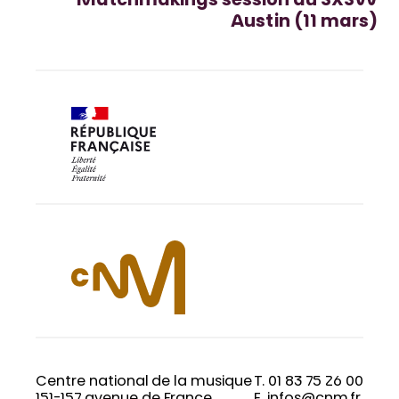
Matchmakings session au SXSW
Austin (11 mars)
Centre national de la musique
T. 01 83 75 26 00
151-157 avenue de France
E. infos@cnm.fr