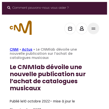
Aller
au
Comment pouvons-nous vous aider ?
contenu
CNM
»
Actus
»
Le CNMlab dévoile une
nouvelle publication sur l’achat de
catalogues musicaux
Le CNMlab dévoile une
nouvelle publication sur
l’achat de catalogues
musicaux
Publié le
10 octobre 2022
– mise à jour le