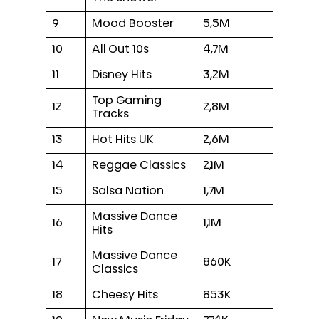
9
Mood Booster
5,5M
10
All Out 10s
4,7M
11
Disney Hits
3,2M
Top Gaming
12
2,8M
Tracks
13
Hot Hits UK
2,6M
14
Reggae Classics
2,1M
15
Salsa Nation
1,7M
Massive Dance
16
1,1M
Hits
Massive Dance
17
860K
Classics
18
Cheesy Hits
853K