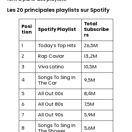
Les 20 principales playlists sur Spotify
Total
Posi
Spotify Playlist
Subscribe
tion
rs
1
Today’s Top Hits
26,5M
2
Rap Caviar
13.,2M
3
Viva Latino
10,5M
Songs To Sing In
4
9,5M
The Car
5
All Out 00s
8,4M
6
All Out 80s
7,5M
7
All Out 90s
5,9M
Songs To Sing In
8
5,6M
The Shower