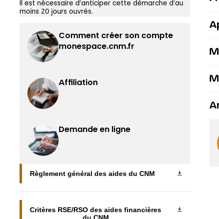
Il est nécessaire d’anticiper cette démarche d’au
moins 20 jours ouvrés.
A
Comment créer son compte
monespace.cnm.fr
M
M
Affiliation
A
Demande en ligne
Règlement général des aides du CNM
Critères RSE/RSO des aides financières
du CNM