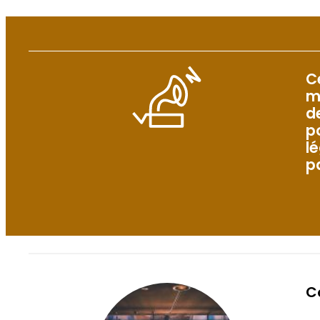
C
m
d
po
l
p
C