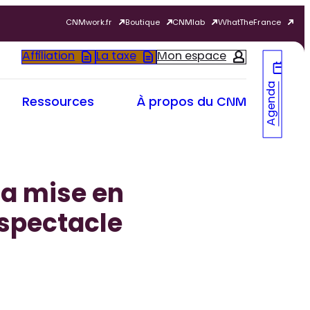
CNMwork.fr
Boutique
CNMlab
WhatTheFrance
Affiliation
La taxe
Mon espace
Agenda
Ressources
À propos du CNM
la mise en
 spectacle