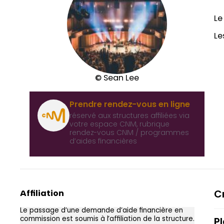
Le
Le
© Sean Lee
Prendre rendez-vous en ligne
réservé aux structures affiliées via
votre espace CNM, rubrique
rendez-vous CNM / programmes
d’aides financières
Affiliation
Cr
Le passage d’une demande d’aide financière en
commission est soumis à l’affiliation de la structure.
P