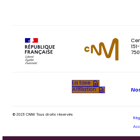
Cen
151
750
La taxe
Affiliation
Nos
© 2023 CNM. Tous droits réservés
Règ
Acc