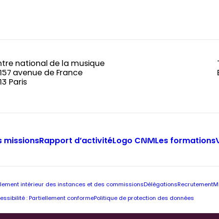
tre national de la musique
-157 avenue de France
13 Paris
 missions
Rapport d’activité
Logo CNM
Les formations
lement intérieur des instances et des commissions
Délégations
Recrutement
M
essibilité : Partiellement conforme
Politique de protection des données