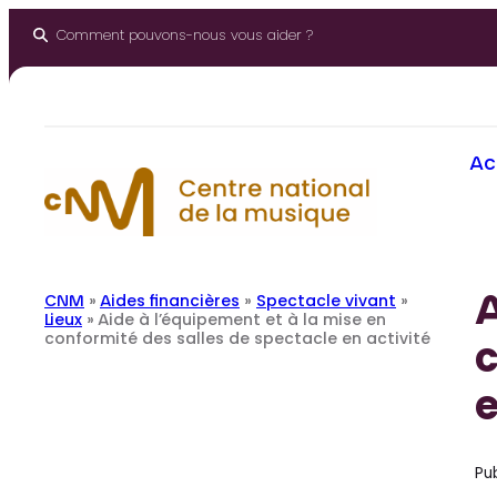
Aller
au
Comment pouvons-nous vous aider ?
contenu
Ac
A
CNM
»
Aides financières
»
Spectacle vivant
»
Lieux
»
Aide à l’équipement et à la mise en
conformité des salles de spectacle en activité
c
e
Pub