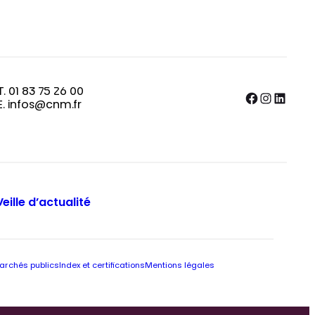
T. 01 83 75 26 00
Facebook
Instagram
LinkedIn
E. infos@cnm.fr
Veille d’actualité
archés publics
Index et certifications
Mentions légales