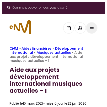
Aller
au
Comment pouvons-nous vous aider ?
contenu
CNM
»
Aides financières
»
Développement
international
»
Musiques actuelles
»
Aide
aux projets développement international
musiques actuelles – 1
Aide aux projets
développement
international musiques
actuelles – 1
Publié le
15 mars 2021
– mise à jour le
22 juin 2026