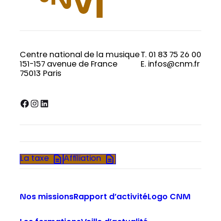
Centre national de la musique
T. 01 83 75 26 00
151-157 avenue de France
E. infos@cnm.fr
75013 Paris
Facebook
Instagram
LinkedIn
La taxe
Affiliation
Nos missions
Rapport d’activité
Logo CNM