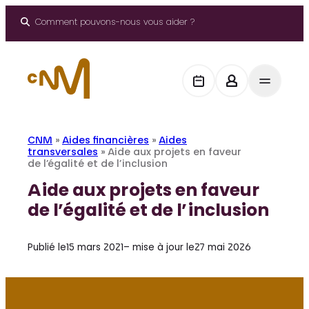
Aller
au
Comment pouvons-nous vous aider ?
contenu
CNM
»
Aides financières
»
Aides
transversales
»
Aide aux projets en faveur
de l’égalité et de l’inclusion
Aide aux projets en faveur
de l’égalité et de l’inclusion
Publié le
15 mars 2021
– mise à jour le
27 mai 2026