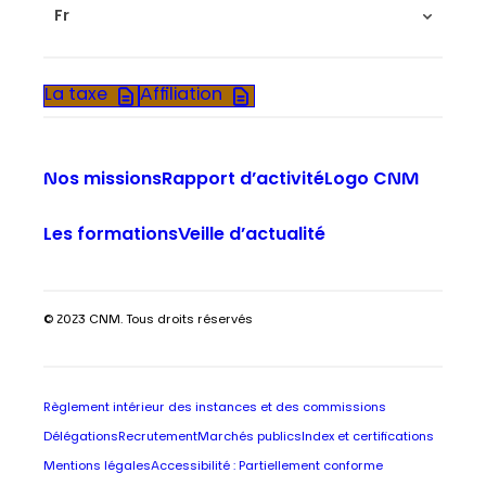
Fr
La taxe
Affiliation
Nos missions
Rapport d’activité
Logo CNM
Les formations
Veille d’actualité
© 2023 CNM. Tous droits réservés
Règlement intérieur des instances et des commissions
Délégations
Recrutement
Marchés publics
Index et certifications
Mentions légales
Accessibilité : Partiellement conforme