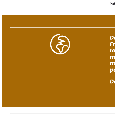
Pub
D
F
r
m
m
p
D