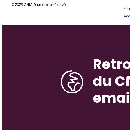
© 2023 CNM. Tous droits réservés
Règ
Acc
Retro
du C
emai