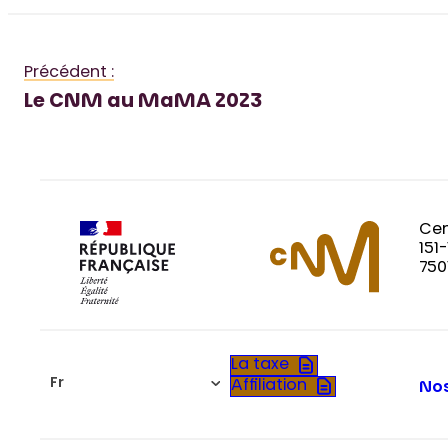
Précédent :
Le CNM au MaMA 2023
Cen
151
750
La taxe
Fr
Affiliation
Nos