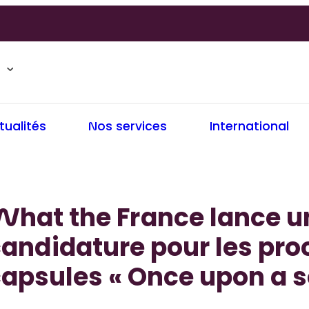
tualités
Nos services
International
hat the France lance u
andidature pour les pro
apsules « Once upon a s