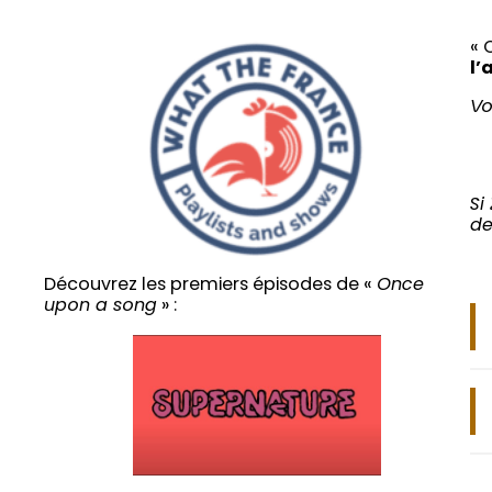
« 
l’
Vo
Si
de
Découvrez les premiers épisodes de «
Once
upon a song
» :