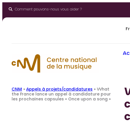
Aller
au
Comment pouvons-nous vous aider ?
contenu
Fr
Ac
W
CNM
»
Appels à projets/candidatures
»
What
the France lance un appel à candidature pour
les prochaines capsules « Once upon a song »
c
c