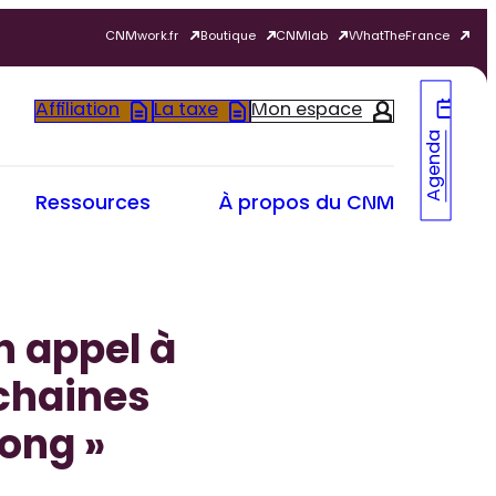
CNMwork.fr
Boutique
CNMlab
WhatTheFrance
Affiliation
La taxe
Mon espace
Agenda
Ressources
À propos du CNM
n appel à
chaines
ong »