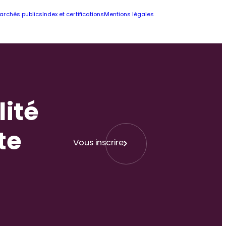
archés publics
Index et certifications
Mentions légales
lité
te
Vous inscrire