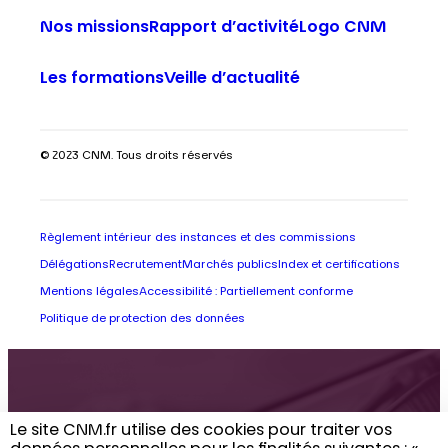
Nos missions
Rapport d’activité
Logo CNM
Les formations
Veille d’actualité
© 2023 CNM. Tous droits réservés
Règlement intérieur des instances et des commissions
Délégations
Recrutement
Marchés publics
Index et certifications
Mentions légales
Accessibilité : Partiellement conforme
Politique de protection des données
Retrouvez toute
Le site CNM.fr utilise des cookies pour traiter vos