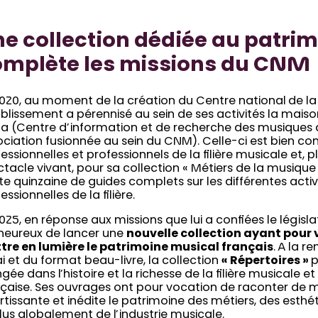
e collection dédiée au patrim
omplète les missions du CNM
2020, au moment de la création du Centre national de la
ablissement a pérennisé au sein de ses activités la maiso
ma (Centre d’information et de recherche des musiques 
ciation fusionnée au sein du CNM). Celle-ci est bien co
essionnelles et professionnels de la filière musicale et, 
tacle vivant, pour sa collection « Métiers de la musique
te quinzaine de guides complets sur les différentes activ
essionnelles de la filière.
025, en réponse aux missions que lui a confiées le législ
 heureux de lancer une
nouvelle collection ayant pour
tre en lumière le patrimoine musical français
. A la 
i et du format beau-livre, la collection
« Répertoires »
p
gée dans l’histoire et la richesse de la filière musicale et
nçaise. Ses ouvrages ont pour vocation de raconter de m
rtissante et inédite le patrimoine des métiers, des esthét
lus globalement de l’industrie musicale.