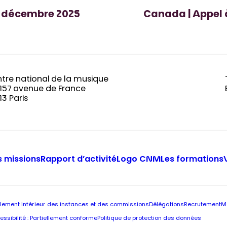
 4 décembre 2025
Canada | Appel 
tre national de la musique
-157 avenue de France
13 Paris
 missions
Rapport d’activité
Logo CNM
Les formations
lement intérieur des instances et des commissions
Délégations
Recrutement
M
essibilité : Partiellement conforme
Politique de protection des données