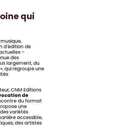
oine qui
 musique,
n d’édition de
actuelles –
nnue des
plus largement, du
 », qui regroupe une
ités
ateur, CNM Editions
 vocation de
rencontre du format
ropose une
 des variétés
anière accessible,
iques, des artistes