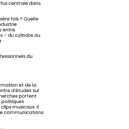
’hui centrale dans
ère fois ? Quelle
ndustrie
s entre
s – du cylindre au
a
fessionnels du
rmation et de la
entre d’études sur
echerches portent
s politiques
clips musicaux. Il
 de communications