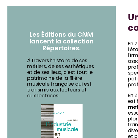
Un
c
Les Éditions du CNM
lancent la collection
En 
Répertoires.
l’ét
l’Ir
À travers l’histoire de ses
asso
métiers, de ses esthétiques
prof
et de ses lieux, c’est tout le
spec
patrimoine de la filière
peti
musicale française qui est
prof
transmis aux lecteurs et
En 2
aux lectrices.
est
met
essa
plon
fra
dive
et p