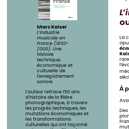
L’
ou
Marc Kaiser
L’industrie
La c
musicale en
opu
France (1850-
éco
2000). Une
Kai
histoire
rare
technique,
l’év
économique et
culturelle de
méca
l’enregistrement
sièc
sonore
À p
L’auteur retrace 150 ans
d’histoire de la filière
Avan
phonographique, à travers
les progrès techniques, les
Des
mutations économiques et
plon
les transformations
Fra
culturelles qui ont façonné
muta