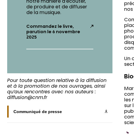
notre manière d’écouter,
préc
de produire et de diffuser
nos 
de la musique.
Com
plac
Commandez le livre,
phon
parution le 6 novembre
prod
2025
disq
com
Un o
sect
Bio
Pour toute question relative à la diffusion
et à la promotion de nos ouvrages, ainsi
Marc
qu’aux rencontres avec nos auteurs :
comm
diffusion@cnm.fr
les 
sur 
Communiqué de presse
publ
com
scie