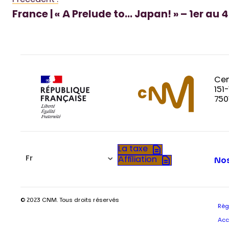
Précédent :
France | « A Prelude to… Japan! » – 1er au
Cen
151
750
La taxe
Fr
Affiliation
Nos
© 2023 CNM. Tous droits réservés
Règ
Acc