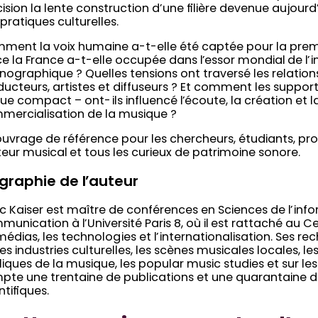
ision la lente construction d’une filière devenue aujourd
pratiques culturelles.
ment la voix humaine a-t-elle été captée pour la premi
e la France a-t-elle occupée dans l’essor mondial de l’i
ographique ? Quelles tensions ont traversé les relation
ucteurs, artistes et diffuseurs ? Et comment les support
ue compact – ont-ils influencé l’écoute, la création et l
mercialisation de la musique ?
uvrage de référence pour les chercheurs, étudiants, pro
eur musical et tous les curieux de patrimoine sonore.
graphie de l’auteur
 Kaiser est maître de conférences en Sciences de l’info
unication à l’Université Paris 8, où il est rattaché au C
médias, les technologies et l’internationalisation. Ses r
les industries culturelles, les scènes musicales locales, le
iques de la musique, les popular music studies et sur les 
pte une trentaine de publications et une quarantaine
ntifiques.