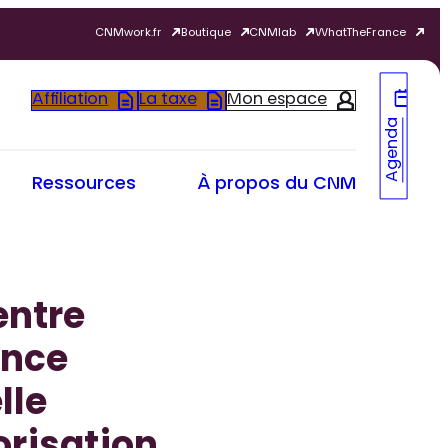
CNMwork.fr
Boutique
CNMlab
WhatTheFrance
Affiliation
La taxe
Mon espace
Agenda
Ressources
À propos du CNM
entre
ance
lle