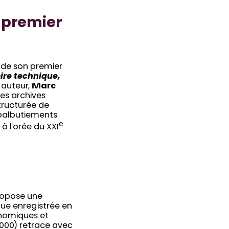
 premier
e de son premier
oire technique,
 auteur,
Marc
es archives
tructurée de
 balbutiements
e
à l’orée du XXI
propose une
que enregistrée en
onomiques et
2000) retrace avec