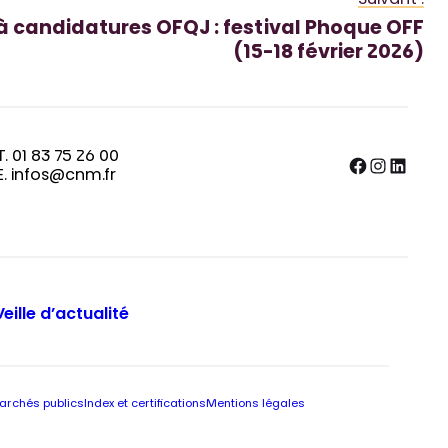
Suivant :
à candidatures OFQJ : festival Phoque OFF
(15-18 février 2026)
T. 01 83 75 26 00
Facebook
Instagram
LinkedIn
E. infos@cnm.fr
Veille d’actualité
archés publics
Index et certifications
Mentions légales