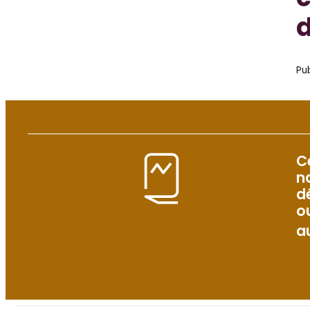
c
d
Pub
C
n
d
o
a