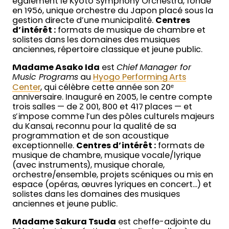
également le Kyoto Symphony Orchestra, fondé
en 1956, unique orchestre du Japon placé sous la
gestion directe d’une municipalité.
Centres
d’intérêt :
formats de musique de chambre et
solistes dans les domaines des musiques
anciennes, répertoire classique et jeune public.
Madame Asako Ida
est
Chief Manager for
Music Programs
au
Hyogo Performing Arts
Center
, qui célèbre cette année son 20ᵉ
anniversaire. Inauguré en 2005, le centre compte
trois salles — de 2 001, 800 et 417 places — et
s’impose comme l’un des pôles culturels majeurs
du Kansai, reconnu pour la qualité de sa
programmation et de son acoustique
exceptionnelle.
Centres d’intérêt :
formats de
musique de chambre, musique vocale/lyrique
(avec instruments), musique chorale,
orchestre/ensemble, projets scéniques ou mis en
espace (opéras, œuvres lyriques en concert…) et
solistes dans les domaines des musiques
anciennes et jeune public.
Madame Sakura Tsuda
est cheffe-adjointe du