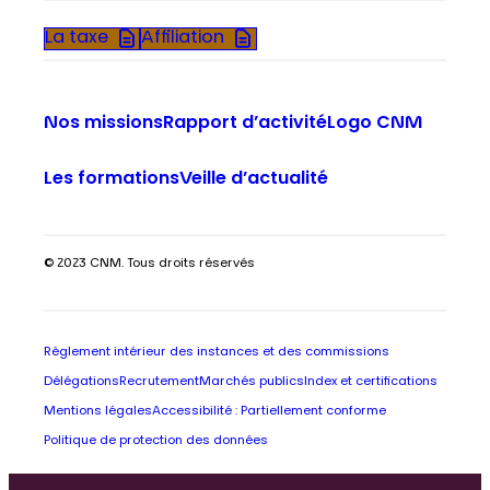
La taxe
Affiliation
Nos missions
Rapport d’activité
Logo CNM
Les formations
Veille d’actualité
© 2023 CNM. Tous droits réservés
Règlement intérieur des instances et des commissions
Délégations
Recrutement
Marchés publics
Index et certifications
Mentions légales
Accessibilité : Partiellement conforme
Politique de protection des données