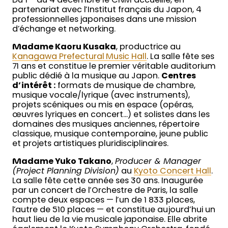
Du 1
au 4 décembre le CNM accueille, en
partenariat avec l’Institut français du Japon, 4
professionnelles japonaises dans une mission
d’échange et networking.
Madame Kaoru Kusaka
, productrice au
Kanagawa Prefectural Music Hall
. La salle fête ses
71 ans et constitue le premier véritable auditorium
public dédié à la musique au Japon.
Centres
d’intérêt :
formats de musique de chambre,
musique vocale/lyrique (avec instruments),
projets scéniques ou mis en espace (opéras,
œuvres lyriques en concert…) et solistes dans les
domaines des musiques anciennes, répertoire
classique, musique contemporaine, jeune public
et projets artistiques pluridisciplinaires.
Madame Yuko Takano
,
Producer & Manager
(Project Planning Division)
au
Kyoto Concert Hall
.
La salle fête cette année ses 30 ans. Inaugurée
par un concert de l’Orchestre de Paris, la salle
compte deux espaces — l’un de 1 833 places,
l’autre de 510 places — et constitue aujourd’hui un
haut lieu de la vie musicale japonaise. Elle abrite