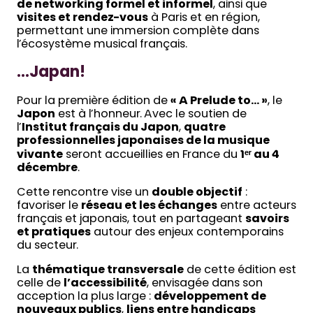
de networking formel et informel
, ainsi que
visites et rendez-vous
à Paris et en région,
permettant une immersion complète dans
l’écosystème musical français.
…
Japan!
Pour la première édition de
« A Prelude to… »
, le
Japon
est à l’honneur. Avec le soutien de
l’
Institut français du Japon
,
quatre
professionnelles japonaises de la musique
vivante
seront accueillies en France du
1
ᵉʳ au 4
décembre
.
Cette rencontre vise un
double objectif
:
favoriser le
réseau et les échanges
entre acteurs
français et japonais, tout en partageant
savoirs
et pratiques
autour des enjeux contemporains
du secteur.
La
thématique transversale
de cette édition est
celle de
l’accessibilité
, envisagée dans son
acception la plus large :
développement de
nouveaux publics
,
liens entre handicaps