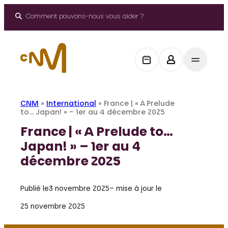
Aller
au
Comment pouvons-nous vous aider ?
contenu
CNM
»
International
»
France | « A Prelude
to… Japan! » – 1er au 4 décembre 2025
France | « A Prelude to…
Japan! » – 1er au 4
décembre 2025
Publié le
3 novembre 2025
– mise à jour le
25 novembre 2025