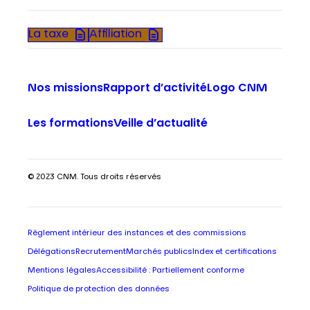
La taxe
Affiliation
Nos missions
Rapport d’activité
Logo CNM
Les formations
Veille d’actualité
© 2023 CNM. Tous droits réservés
Règlement intérieur des instances et des commissions
Délégations
Recrutement
Marchés publics
Index et certifications
Mentions légales
Accessibilité : Partiellement conforme
Politique de protection des données