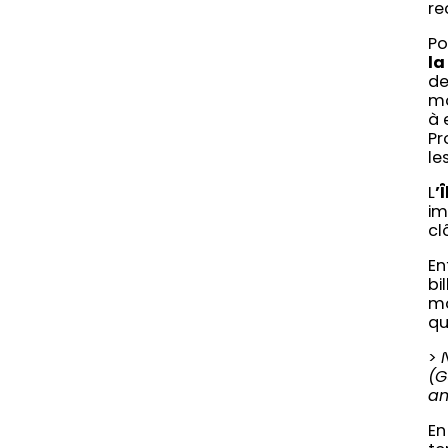
re
Po
la
de
mo
à 
Pr
le
L
’
im
cl
En
bi
mo
qu
>
(G
an
En