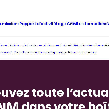
 missions
Rapport d’activité
Logo CNM
Les formations
lement intérieur des instances et des commissions
Délégations
Recrutement
M
essibilité : Partiellement conforme
Politique de protection des données
uvez toute l’actua
NM dans votre boî