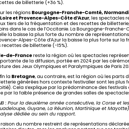
cettes de billetterie (+36 %).
ur les régions
Bourgogne-Franche-Comté, Normandie,
 Loire et Provence-Alpes-Côte d’Azur
, les spectacles 
ux tiers de la fréquentation et des recettes de billetteri
ins dans le cas de l’Occitanie. La Bourgogne-Franche-
elle la baisse la plus forte du nombre de représentations
ovence-Alpes-Côte d’Azur la baisse la plus forte sur la 
s recettes de billetterie (-15%).
Île-de-France
reste la région où les spectacles représen
portante de la diffusion, portée en 2024 par les cérémo
ôture des Jeux Olympiques et Paralympiques de Paris 20
fin la
Bretagne
, au contraire, est la région où les parts
lletterie générées hors contexte festivalier sont les plus 
itié). Cela s’explique par la prédominance des festivals d
e par la faible présence de grandes salles de spectacles
NB : Pour la deuxième année consécutive, la Corse et les
uadeloupe, Guyane, La Réunion, Martinique et Mayotte) 
alyse dédiée au sein du rapport.
 raison du nombre restreint de représentations déclarée