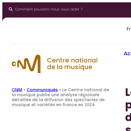
Aller
au
Comment pouvons-nous vous aider ?
contenu
Fr
Ac
L
CNM
»
Communiqués
»
Le Centre national de
la musique publie une analyse régionale
détaillée de la diffusion des spectacles de
p
musique et variétés en France en 2024
d