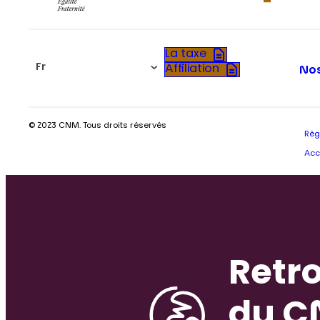
La taxe
Fr
Affiliation
Nos
© 2023 CNM. Tous droits réservés
Règ
Acc
Retro
du C