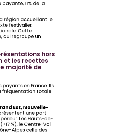
re payante, 11% de la
a région accueillant le
e festivalier,
tionale. Cette
n, qui regroupe un
présentations hors
n et les recettes
ne majorité de
s payants en France. Ils
a fréquentation totale
Grand Est, Nouvelle-
eprésentent une part
supérieur. Les Hauts-de-
(+17 %), le Centre-Val
hône-Alpes celle des