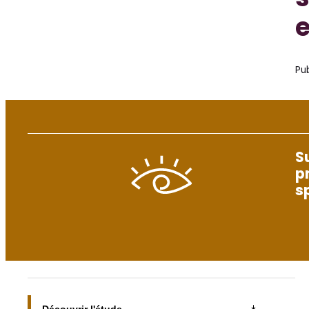
s
e
Pub
S
p
s