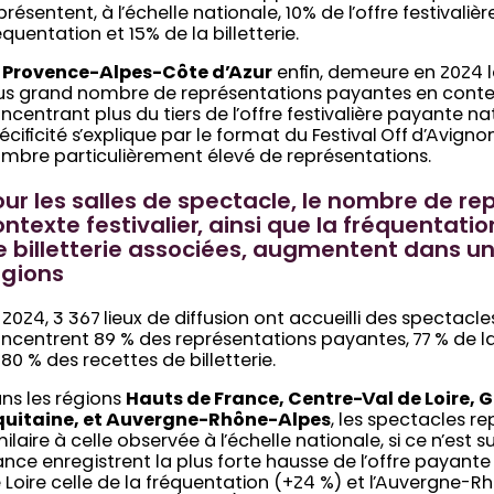
présentent, à l’échelle nationale, 10% de l’offre festivaliè
équentation et 15% de la billetterie.
a
Provence-Alpes-Côte d’Azur
enfin, demeure en 2024 l
us grand nombre de représentations payantes en context
ncentrant plus du tiers de l’offre festivalière payante na
écificité s’explique par le format du Festival Off d’Avigno
mbre particulièrement élevé de représentations.
our les salles de spectacle, le nombre de re
ntexte festivalier, ainsi que la fréquentatio
e billetterie associées, augmentent dans u
égions
 2024, 3 367 lieux de diffusion ont accueilli des spectacle
ncentrent 89 % des représentations payantes, 77 % de l
 80 % des recettes de billetterie.
ns les régions
Hauts de France, Centre-Val de Loire, 
uitaine, et Auvergne-Rhône-Alpes
, les spectacles r
milaire à celle observée à l’échelle nationale, si ce n’est 
ance enregistrent la plus forte hausse de l’offre payante 
 Loire celle de la fréquentation (+24 %) et l’Auvergne-R