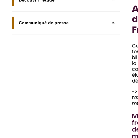
Découvrir l'étude
A
d
Communiqué de presse
F
Ce
fe
bi
la
co
él
dé
->
ta
mu
Ma
fr
d
m