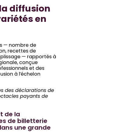
la diffusion
ariétés en
urs — nombre de
ion, recettes de
remplissage — rapportés à
égionale, conçue
ofessionnels et des
usion à l’échelon
es des déclarations de
pectacles payants de
t de la
es de billetterie
 dans une grande