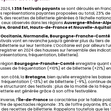
 2024,
1 358 festivals payants
se sont déroulés en France
s représentations payantes proposées au total, 23% de 
% des recettes de billetterie générées à l’échelle nationa
 ceux observés dans les régions
Auvergne-Rhône-Alpe
ire, Grand Est, Hauts-de-France et Nouvelle-Aquitai
n
Occitanie, Normandie, Bourgogne-Franche-Comté et
stivals vont en revanche jusqu’à générer plus du tiers de
 billetterie sur leur territoire. L’Occitanie est par ailleurs l
registrer en 2024 des hausses sur l’ensemble des indic
présentations, fréquentation, billetterie).
 région
Bourgogne-Franche-Comté
enregistre quant à 
usses de fréquentation (+10%) et de billetterie (+21%) en 
 son côté, la
Bretagne
, bien qu’elle enregistre les bais
 fréquentation (-13%) et de billetterie (-9%), continue de
le structurant des festivals : plus de la moitié de la fréq
lletterie est générée grâce à son offre festivalière.
’inverse, l
’Île-de-France
se caractérise par le faible poi
offre de spectacles régionale : 3% de l’offre payante, 8% 
 des recettes de billetterie. Rappelons toutefois que les f