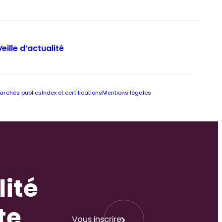
Veille d’actualité
archés publics
Index et certifications
Mentions légales
lité
te
Vous inscrire