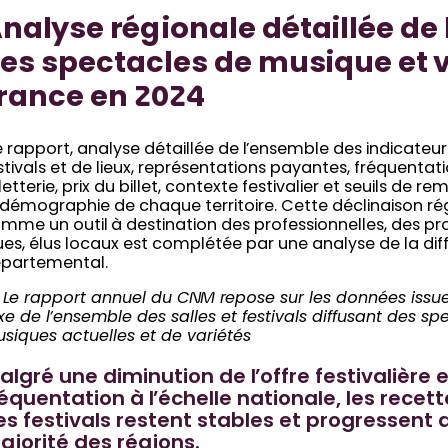
nalyse régionale détaillée de 
es spectacles de musique et v
rance en 2024
 rapport, analyse détaillée de l’ensemble des indicate
stivals et de lieux, représentations payantes, fréquentat
lletterie, prix du billet, contexte festivalier et seuils de 
 démographie de chaque territoire. Cette déclinaison r
mme un outil à destination des professionnelles, des pr
ues, élus locaux est complétée par une analyse de la diff
partemental.
 Le rapport annuel du CNM repose sur les données issu
xe de l’ensemble des salles et festivals diffusant des s
siques actuelles et de variétés
lgré une diminution de l’offre festivalière e
équentation à l’échelle nationale, les recett
es festivals restent stables et progressent
ajorité des régions.