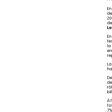
En
de
20
de
Lo
E
fe
la
en
re
La
ha
De
de
rô
bi
À l
l’
7%