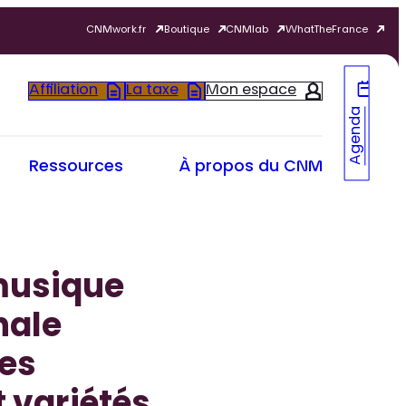
CNMwork.fr
Boutique
CNMlab
WhatTheFrance
Affiliation
La taxe
Mon espace
Agenda
Ressources
À propos du CNM
 musique
nale
des