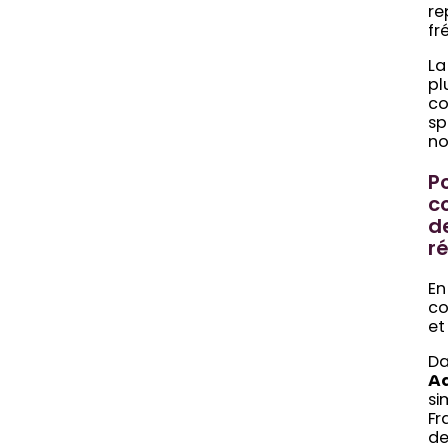
re
fr
L
pl
co
sp
no
P
co
d
r
En
co
et
Da
Aq
si
Fr
de