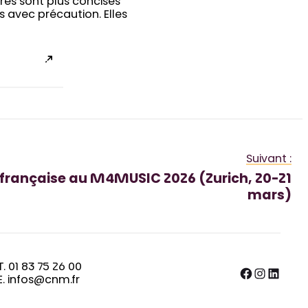
ires sont plus concises
 avec précaution. Elles
Suivant :
e française au M4MUSIC 2026 (Zurich, 20-21
mars)
T. 01 83 75 26 00
Facebook
Instagram
LinkedIn
E. infos@cnm.fr