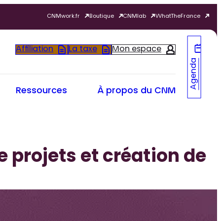
CNMwork.fr
Boutique
CNMlab
WhatTheFrance
Affiliation
La taxe
Mon espace
Agenda
Ressources
À propos du CNM
projets et création de