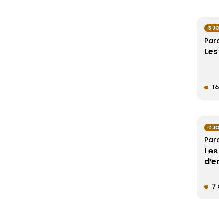
3 J
Par
Les
1
2 J
Par
Les
d’e
7