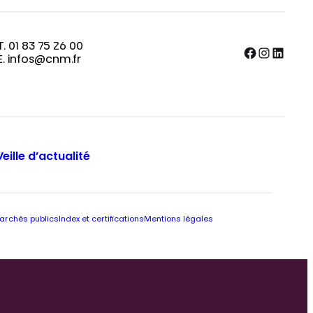
T. 01 83 75 26 00
Facebook
Instagram
LinkedIn
E. infos@cnm.fr
Veille d’actualité
archés publics
Index et certifications
Mentions légales