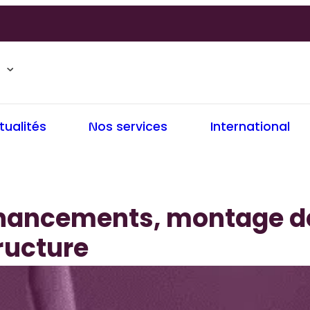
tualités
Nos services
International
nancements, montage de 
ructure