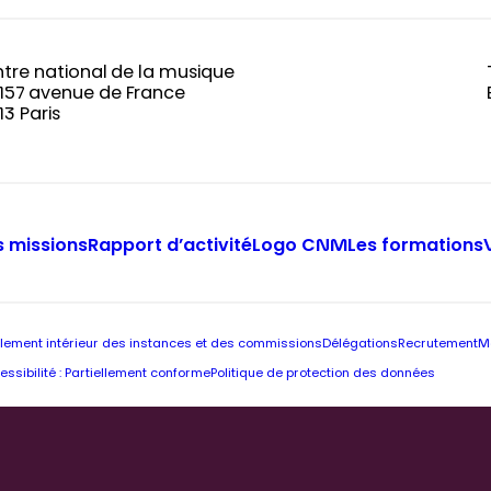
tre national de la musique
-157 avenue de France
13 Paris
 missions
Rapport d’activité
Logo CNM
Les formations
lement intérieur des instances et des commissions
Délégations
Recrutement
M
essibilité : Partiellement conforme
Politique de protection des données