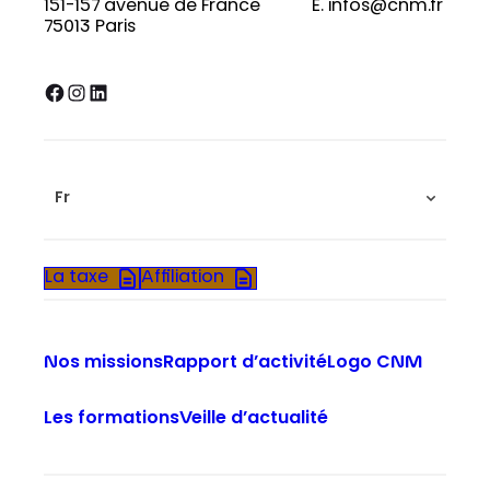
151-157 avenue de France
E. infos@cnm.fr
75013 Paris
Facebook
Instagram
LinkedIn
Fr
La taxe
Affiliation
Nos missions
Rapport d’activité
Logo CNM
Les formations
Veille d’actualité