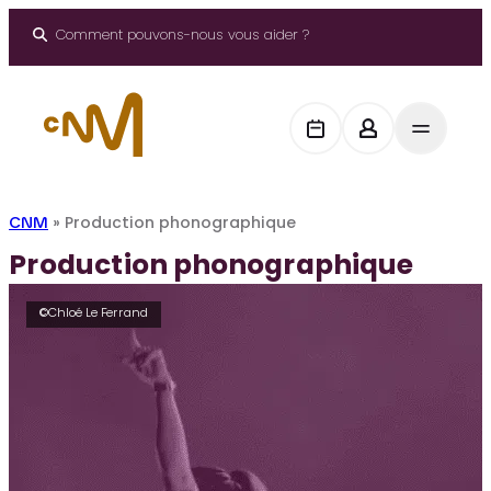
Aller
au
Comment pouvons-nous vous aider ?
contenu
CNM
»
Production phonographique
Production phonographique
©Chloé Le Ferrand