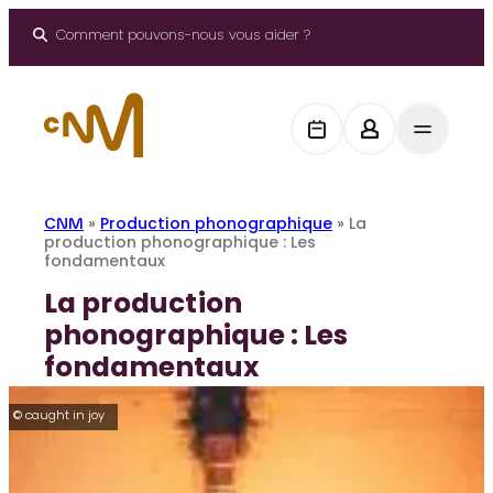
Aller
au
Comment pouvons-nous vous aider ?
contenu
CNM
»
Production phonographique
»
La
production phonographique : Les
fondamentaux
La production
phonographique : Les
fondamentaux
© caught in joy