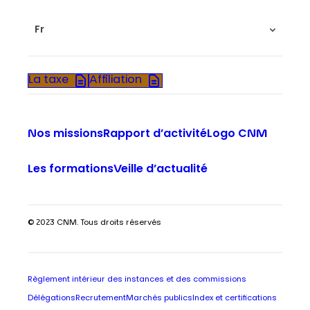
Fr
La taxe
Affiliation
Nos missions
Rapport d’activité
Logo CNM
Les formations
Veille d’actualité
© 2023 CNM. Tous droits réservés
Règlement intérieur des instances et des commissions
Délégations
Recrutement
Marchés publics
Index et certifications