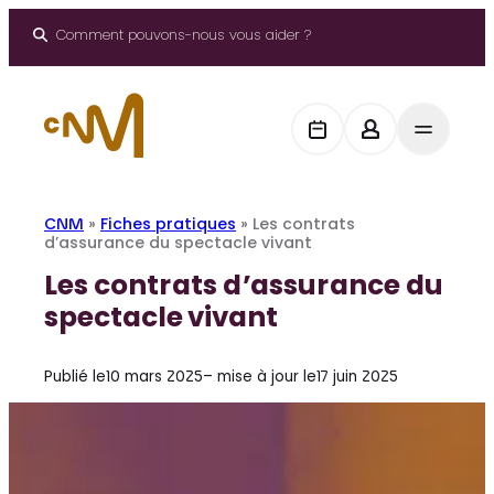
Aller
au
Comment pouvons-nous vous aider ?
contenu
CNM
»
Fiches pratiques
»
Les contrats
d’assurance du spectacle vivant
Les contrats d’assurance du
spectacle vivant
Publié le
10 mars 2025
– mise à jour le
17 juin 2025