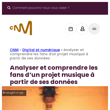
Aller
au
Comment pouvons-nous vous aider ?
contenu
CNM
»
Digital et numérique
»
Analyser et
comprendre les fans d’un projet musique à
partir de ses données
Analyser et comprendre les
fans d’un projet musique à
partir de ses données
© caught in joy