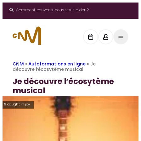
Aller
au
Comment pouvons-nous vous aider ?
contenu
CNM
»
Autoformations en ligne
»
Je
découvre l’écosytème musical
Je découvre l’écosytème
musical
© caught in joy