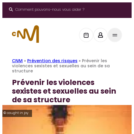
Aller
au
Comment pouvons-nous vous aider ?
contenu
CNM
»
Prévention des risques
»
Prévenir les
violences sexistes et sexuelles au sein de sa
structure
Prévenir les violences
sexistes et sexuelles au sein
de sa structure
© caught in joy