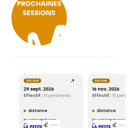
350.00€
350.00€
29 sept. 2026
16 nov. 2026
Effectif :
15 personnes
Effectif :
15 pers
distance
distance
En partenariat avec :
En partenariat avec :