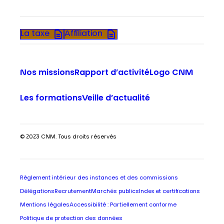
La taxe
Affiliation
Nos missions
Rapport d’activité
Logo CNM
Les formations
Veille d’actualité
© 2023 CNM. Tous droits réservés
Règlement intérieur des instances et des commissions
Délégations
Recrutement
Marchés publics
Index et certifications
Mentions légales
Accessibilité : Partiellement conforme
Politique de protection des données